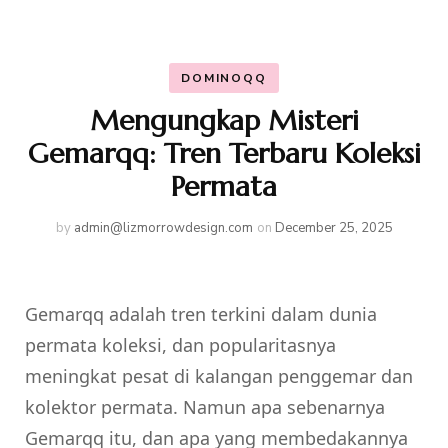
DOMINOQQ
Mengungkap Misteri
Gemarqq: Tren Terbaru Koleksi
Permata
by
admin@lizmorrowdesign.com
on
December 25, 2025
Gemarqq adalah tren terkini dalam dunia
permata koleksi, dan popularitasnya
meningkat pesat di kalangan penggemar dan
kolektor permata. Namun apa sebenarnya
Gemarqq itu, dan apa yang membedakannya