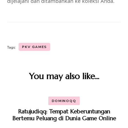
dijelajahi dan ditambahkan ke koleksi Anda.
PKV GAMES
Tags:
You may also like...
Post
Navigation
DOMINOQQ
Ratujudiqq: Tempat Keberuntungan
Bertemu Peluang di Dunia Game Online