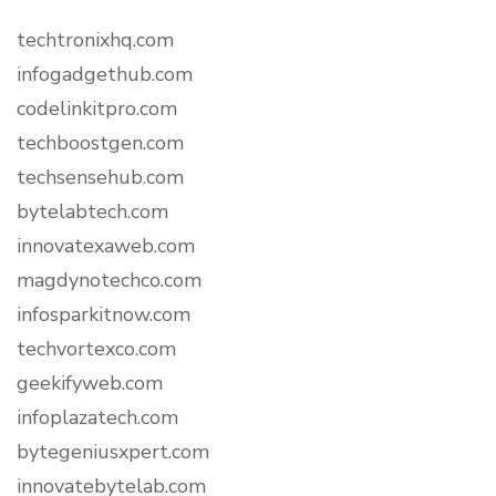
techtronixhq.com
infogadgethub.com
codelinkitpro.com
techboostgen.com
techsensehub.com
bytelabtech.com
innovatexaweb.com
magdynotechco.com
infosparkitnow.com
techvortexco.com
geekifyweb.com
infoplazatech.com
bytegeniusxpert.com
innovatebytelab.com