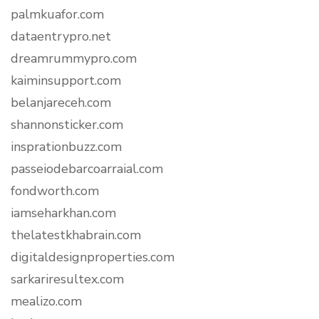
palmkuafor.com
dataentrypro.net
dreamrummypro.com
kaiminsupport.com
belanjareceh.com
shannonsticker.com
insprationbuzz.com
passeiodebarcoarraial.com
fondworth.com
iamseharkhan.com
thelatestkhabrain.com
digitaldesignproperties.com
sarkariresultex.com
mealizo.com