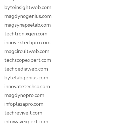
byteinsightweb.com
magdynogenius.com
magsynapselab.com
techtronixgen.com
innovextechpro.com
magcircuitweb.com
techscopexpert.com
techpediaweb.com
bytelabgenius.com
innovatetechco.com
magdynopro.com
infoplazapro.com
techreviveit.com
infowavexpert.com