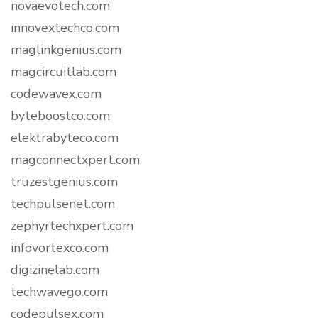
novaevotech.com
innovextechco.com
maglinkgenius.com
magcircuitlab.com
codewavex.com
byteboostco.com
elektrabyteco.com
magconnectxpert.com
truzestgenius.com
techpulsenet.com
zephyrtechxpert.com
infovortexco.com
digizinelab.com
techwavego.com
codepulsex.com