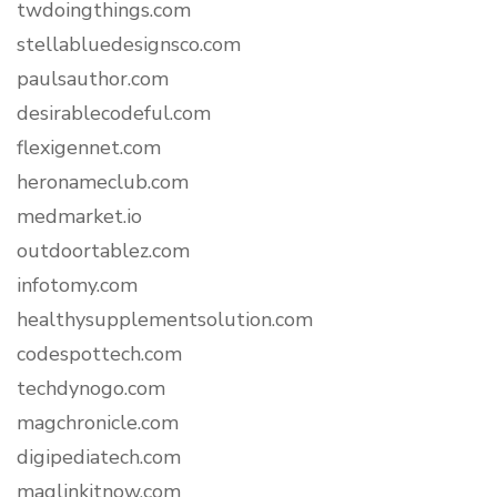
twdoingthings.com
stellabluedesignsco.com
paulsauthor.com
desirablecodeful.com
flexigennet.com
heronameclub.com
medmarket.io
outdoortablez.com
infotomy.com
healthysupplementsolution.com
codespottech.com
techdynogo.com
magchronicle.com
digipediatech.com
maglinkitnow.com