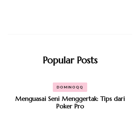
Popular Posts
DOMINOQQ
Menguasai Seni Menggertak: Tips dari
Poker Pro