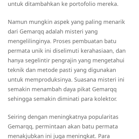
untuk ditambahkan ke portofolio mereka.
Namun mungkin aspek yang paling menarik
dari Gemarqq adalah misteri yang
mengelilinginya. Proses pembuatan batu
permata unik ini diselimuti kerahasiaan, dan
hanya segelintir pengrajin yang mengetahui
teknik dan metode pasti yang digunakan
untuk memproduksinya. Suasana misteri ini
semakin menambah daya pikat Gemarqq
sehingga semakin diminati para kolektor.
Seiring dengan meningkatnya popularitas
Gemarqq, permintaan akan batu permata
menakjubkan ini juga meningkat. Para