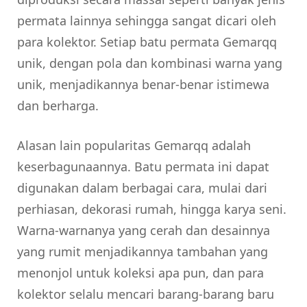
permata lainnya sehingga sangat dicari oleh
para kolektor. Setiap batu permata Gemarqq
unik, dengan pola dan kombinasi warna yang
unik, menjadikannya benar-benar istimewa
dan berharga.
Alasan lain popularitas Gemarqq adalah
keserbagunaannya. Batu permata ini dapat
digunakan dalam berbagai cara, mulai dari
perhiasan, dekorasi rumah, hingga karya seni.
Warna-warnanya yang cerah dan desainnya
yang rumit menjadikannya tambahan yang
menonjol untuk koleksi apa pun, dan para
kolektor selalu mencari barang-barang baru