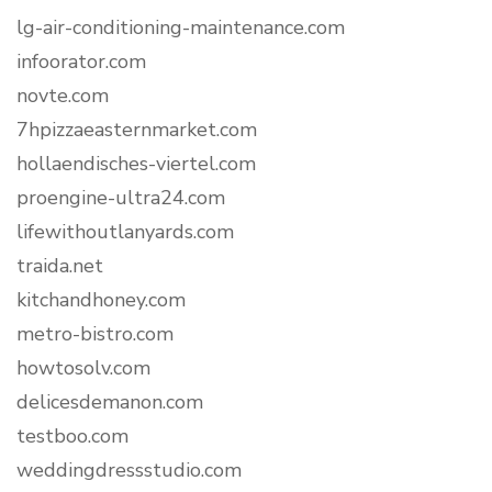
lg-air-conditioning-maintenance.com
infoorator.com
novte.com
7hpizzaeasternmarket.com
hollaendisches-viertel.com
proengine-ultra24.com
lifewithoutlanyards.com
traida.net
kitchandhoney.com
metro-bistro.com
howtosolv.com
delicesdemanon.com
testboo.com
weddingdressstudio.com