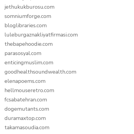
jethukukburosu.com
somniumforge.com
bloglibraries.com
luleburgaznakliyatfirmasi.com
thebapehoodie.com
parasosyal.com
enticingmuslim.com
goodhealthsoundwealth.com
elenapoems.com
hellmouseretro.com
fcsabatehran.com
dogemutants.com
duramaxtop.com
takamasoudia.com