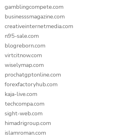
gamblingcompete.com
businesssmagazine.com
creativeinternetmedia.com
n95-sale.com
blogreborn.com
virtcitnow.com
wiselymap.com
prochatgptonline.com
forexfactoryhub.com
kaja-live.com
techcompa.com
sight-web.com
himadrigroup.com
islamroman.com