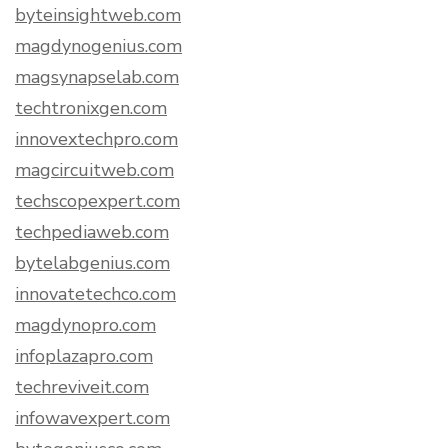
byteinsightweb.com
magdynogenius.com
magsynapselab.com
techtronixgen.com
innovextechpro.com
magcircuitweb.com
techscopexpert.com
techpediaweb.com
bytelabgenius.com
innovatetechco.com
magdynopro.com
infoplazapro.com
techreviveit.com
infowavexpert.com