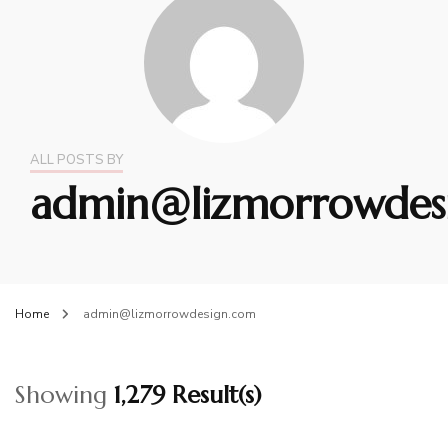
ALL POSTS BY
admin@lizmorrowdes
Home
admin@lizmorrowdesign.com
Showing
1,279 Result(s)