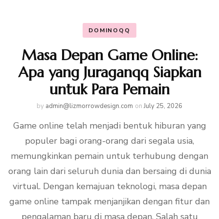
DOMINOQQ
Masa Depan Game Online:
Apa yang Juraganqq Siapkan
untuk Para Pemain
by
admin@lizmorrowdesign.com
on
July 25, 2026
Game online telah menjadi bentuk hiburan yang
populer bagi orang-orang dari segala usia,
memungkinkan pemain untuk terhubung dengan
orang lain dari seluruh dunia dan bersaing di dunia
virtual. Dengan kemajuan teknologi, masa depan
game online tampak menjanjikan dengan fitur dan
pengalaman baru di masa depan. Salah satu