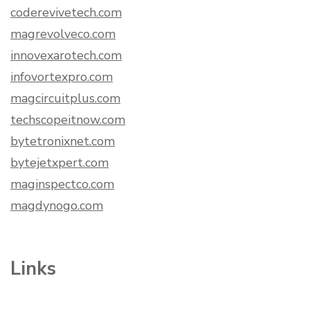
coderevivetech.com
magrevolveco.com
innovexarotech.com
infovortexpro.com
magcircuitplus.com
techscopeitnow.com
bytetronixnet.com
bytejetxpert.com
maginspectco.com
magdynogo.com
Links