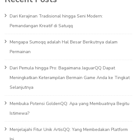
Dari Kerajinan Tradisional hingga Seni Modern:
Pemandangan Kreatif di Satuqq
Mengapa Sumoqq adalah Hal Besar Berikutnya dalam
Permainan
Dari Pemula hingga Pro: Bagaimana JaguarQQ Dapat
Meningkatkan Keterampilan Bermain Game Anda ke Tingkat
Selanjutnya
Membuka Potensi GoldenQQ: Apa yang Membuatnya Begitu
Istimewa?
Menjelajahi Fitur Unik ArtisQQ: Yang Membedakan Platform
Ini