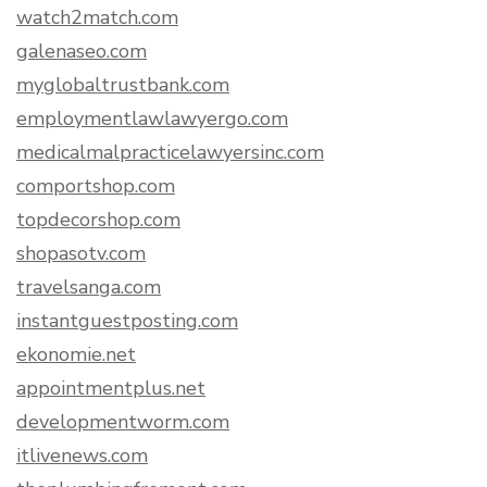
watch2match.com
galenaseo.com
myglobaltrustbank.com
employmentlawlawyergo.com
medicalmalpracticelawyersinc.com
comportshop.com
topdecorshop.com
shopasotv.com
travelsanga.com
instantguestposting.com
ekonomie.net
appointmentplus.net
developmentworm.com
itlivenews.com