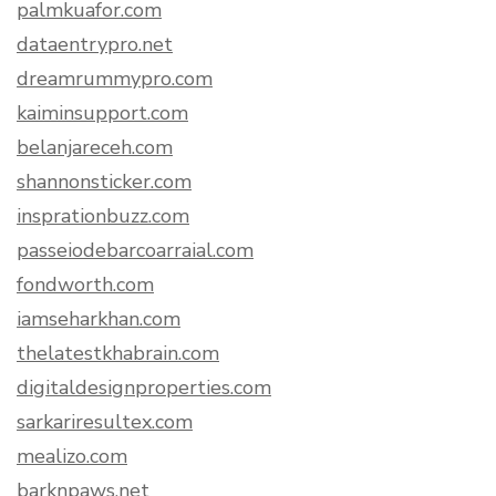
palmkuafor.com
dataentrypro.net
dreamrummypro.com
kaiminsupport.com
belanjareceh.com
shannonsticker.com
insprationbuzz.com
passeiodebarcoarraial.com
fondworth.com
iamseharkhan.com
thelatestkhabrain.com
digitaldesignproperties.com
sarkariresultex.com
mealizo.com
barknpaws.net