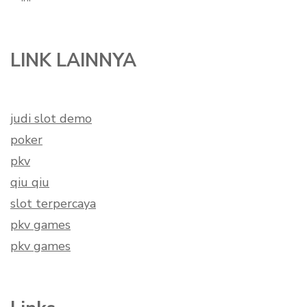
LINK LAINNYA
judi slot demo
poker
pkv
qiu qiu
slot terpercaya
pkv games
pkv games