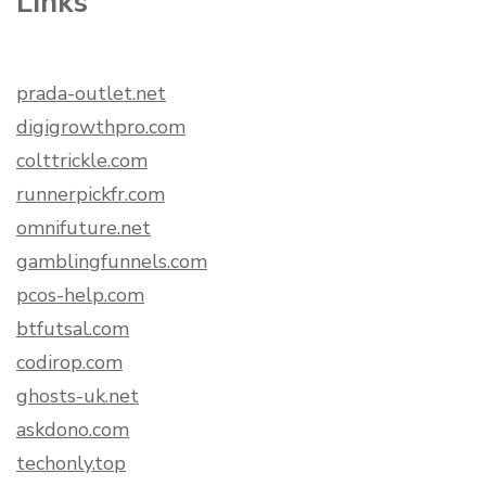
Links
prada-outlet.net
digigrowthpro.com
colttrickle.com
runnerpickfr.com
omnifuture.net
gamblingfunnels.com
pcos-help.com
btfutsal.com
codirop.com
ghosts-uk.net
askdono.com
techonly.top