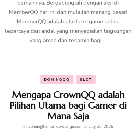
pemainnya. Bergabunglah dengan aksi di
MemberQQ hari ini dan mulailah menang besar!
MemberQQ adalah platform game online
tepercaya dan andal yang menyediakan lingkungan
yang aman dan terjamin bagi …
DOMINOQQ
SLOT
Mengapa CrownQQ adalah
Pilihan Utama bagi Gamer di
Mana Saja
by
admin@lizmorrowdesign.com
on
July 26, 2026