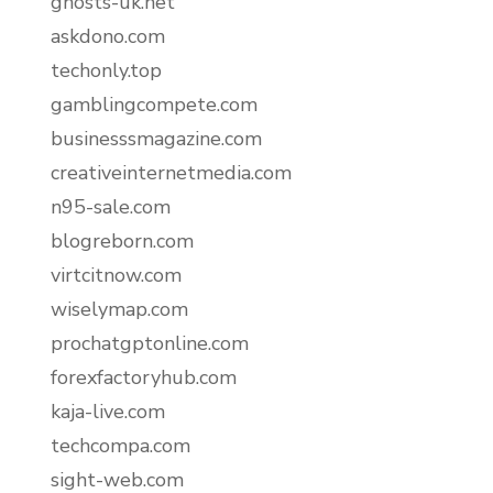
ghosts-uk.net
askdono.com
techonly.top
gamblingcompete.com
businesssmagazine.com
creativeinternetmedia.com
n95-sale.com
blogreborn.com
virtcitnow.com
wiselymap.com
prochatgptonline.com
forexfactoryhub.com
kaja-live.com
techcompa.com
sight-web.com