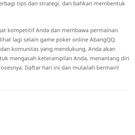
erbagi tips dan strategi, dan bahkan membentuk
ngat kompetitif Anda dan membawa permainan
rlihat lagi selain game poker online AbangQQ.
 dan komunitas yang mendukung, Anda akan
tuk mengasah keterampilan Anda, menantang diri
osesnya. Daftar hari ini dan mulailah bermain!