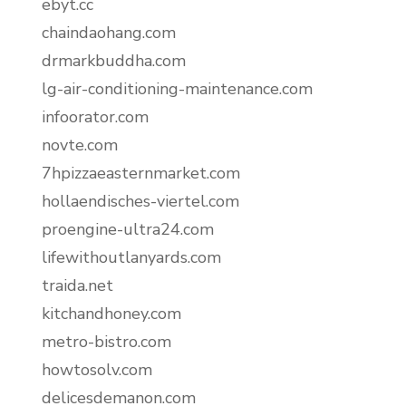
ebyt.cc
chaindaohang.com
drmarkbuddha.com
lg-air-conditioning-maintenance.com
infoorator.com
novte.com
7hpizzaeasternmarket.com
hollaendisches-viertel.com
proengine-ultra24.com
lifewithoutlanyards.com
traida.net
kitchandhoney.com
metro-bistro.com
howtosolv.com
delicesdemanon.com