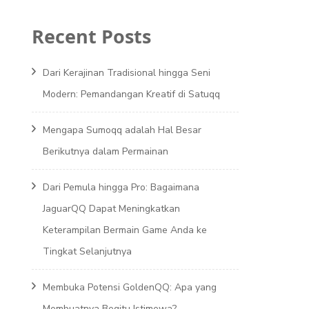
qq
judi bola
slot gacor
Recent Posts
pkv
slot
Dari Kerajinan Tradisional hingga Seni
Modern: Pemandangan Kreatif di Satuqq
poker
slot gacor
Mengapa Sumoqq adalah Hal Besar
pkv games
slot gacor maxwin
Berikutnya dalam Permainan
situs judi online
slot
Dari Pemula hingga Pro: Bagaimana
qq
slot gacor maxwin
JaguarQQ Dapat Meningkatkan
Keterampilan Bermain Game Anda ke
pkv
Tingkat Selanjutnya
pkv games
Membuka Potensi GoldenQQ: Apa yang
Membuatnya Begitu Istimewa?