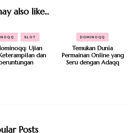
y also like...
INOQQ
SLOT
DOMINOQQ
ominoqq: Ujian
Temukan Dunia
Keterampilan dan
Permainan Online yang
beruntungan
Seru dengan Adaqq
ular Posts