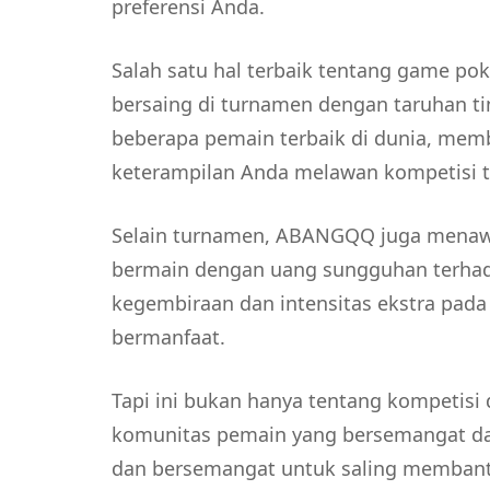
preferensi Anda.
Salah satu hal terbaik tentang game p
bersaing di turnamen dengan taruhan t
beberapa pemain terbaik di dunia, me
keterampilan Anda melawan kompetisi 
Selain turnamen, ABANGQQ juga menaw
bermain dengan uang sungguhan terhad
kegembiraan dan intensitas ekstra pa
bermanfaat.
Tapi ini bukan hanya tentang kompetisi
komunitas pemain yang bersemangat d
dan bersemangat untuk saling membant