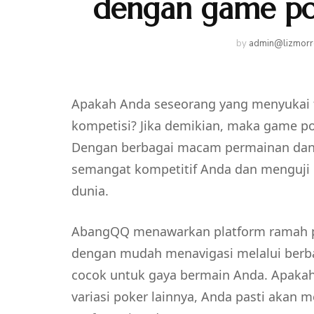
dengan game po
by
admin@lizmor
Apakah Anda seseorang yang menyukai 
kompetisi? Jika demikian, maka game p
Dengan berbagai macam permainan dan 
semangat kompetitif Anda dan menguji 
dunia.
AbangQQ menawarkan platform ramah 
dengan mudah menavigasi melalui ber
cocok untuk gaya bermain Anda. Apakah
variasi poker lainnya, Anda pasti aka