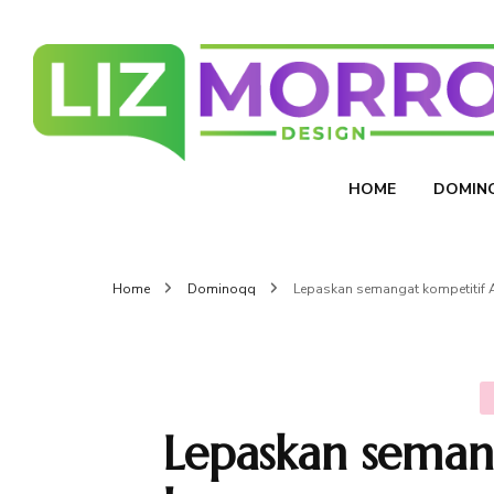
HOME
DOMIN
Home
Dominoqq
Lepaskan semangat kompetitif
Lepaskan seman