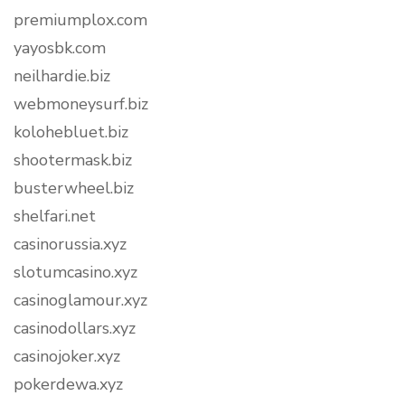
premiumplox.com
yayosbk.com
neilhardie.biz
webmoneysurf.biz
kolohebluet.biz
shootermask.biz
busterwheel.biz
shelfari.net
casinorussia.xyz
slotumcasino.xyz
casinoglamour.xyz
casinodollars.xyz
casinojoker.xyz
pokerdewa.xyz