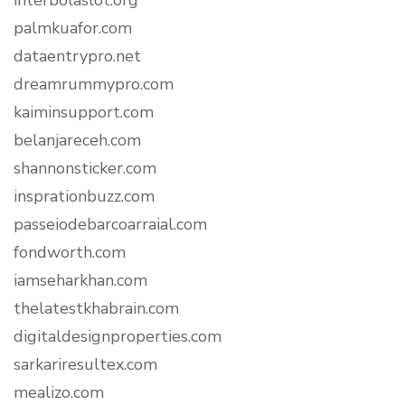
interbolaslot.org
palmkuafor.com
dataentrypro.net
dreamrummypro.com
kaiminsupport.com
belanjareceh.com
shannonsticker.com
insprationbuzz.com
passeiodebarcoarraial.com
fondworth.com
iamseharkhan.com
thelatestkhabrain.com
digitaldesignproperties.com
sarkariresultex.com
mealizo.com