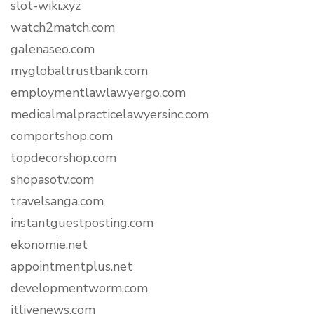
slot-wiki.xyz
watch2match.com
galenaseo.com
myglobaltrustbank.com
employmentlawlawyergo.com
medicalmalpracticelawyersinc.com
comportshop.com
topdecorshop.com
shopasotv.com
travelsanga.com
instantguestposting.com
ekonomie.net
appointmentplus.net
developmentworm.com
itlivenews.com