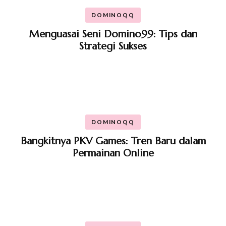
DOMINOQQ
Menguasai Seni Domino99: Tips dan
Strategi Sukses
DOMINOQQ
Bangkitnya PKV Games: Tren Baru dalam
Permainan Online