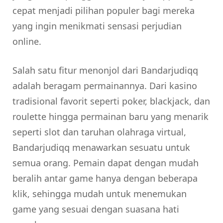
cepat menjadi pilihan populer bagi mereka
yang ingin menikmati sensasi perjudian
online.
Salah satu fitur menonjol dari Bandarjudiqq
adalah beragam permainannya. Dari kasino
tradisional favorit seperti poker, blackjack, dan
roulette hingga permainan baru yang menarik
seperti slot dan taruhan olahraga virtual,
Bandarjudiqq menawarkan sesuatu untuk
semua orang. Pemain dapat dengan mudah
beralih antar game hanya dengan beberapa
klik, sehingga mudah untuk menemukan
game yang sesuai dengan suasana hati