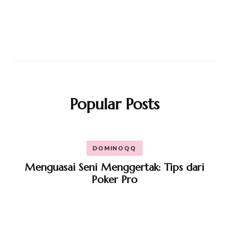
Popular Posts
DOMINOQQ
Menguasai Seni Menggertak: Tips dari
Poker Pro