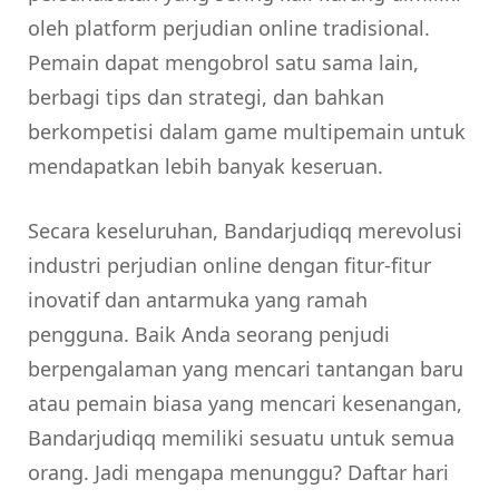
oleh platform perjudian online tradisional.
Pemain dapat mengobrol satu sama lain,
berbagi tips dan strategi, dan bahkan
berkompetisi dalam game multipemain untuk
mendapatkan lebih banyak keseruan.
Secara keseluruhan, Bandarjudiqq merevolusi
industri perjudian online dengan fitur-fitur
inovatif dan antarmuka yang ramah
pengguna. Baik Anda seorang penjudi
berpengalaman yang mencari tantangan baru
atau pemain biasa yang mencari kesenangan,
Bandarjudiqq memiliki sesuatu untuk semua
orang. Jadi mengapa menunggu? Daftar hari