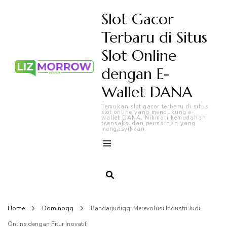
Slot Gacor
Terbaru di Situs
Slot Online
dengan E-
Wallet DANA
Temukan slot gacor terbaru di situs
slot online yang mendukung e-
wallet DANA. Nikmati kemudahan
transaksi dan permainan yang
mengasyikkan.
Home
Dominoqq
Bandarjudiqq: Merevolusi Industri Judi
Online dengan Fitur Inovatif