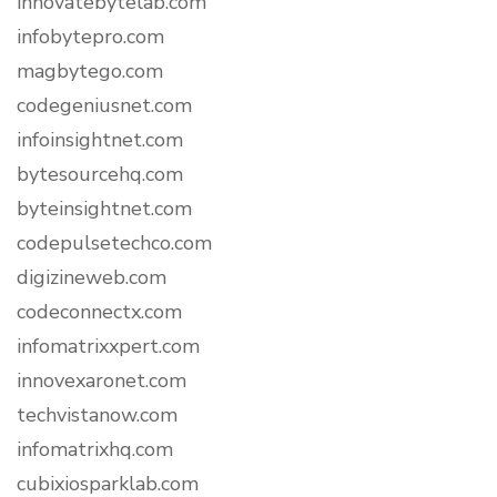
innovatebytelab.com
infobytepro.com
magbytego.com
codegeniusnet.com
infoinsightnet.com
bytesourcehq.com
byteinsightnet.com
codepulsetechco.com
digizineweb.com
codeconnectx.com
infomatrixxpert.com
innovexaronet.com
techvistanow.com
infomatrixhq.com
cubixiosparklab.com