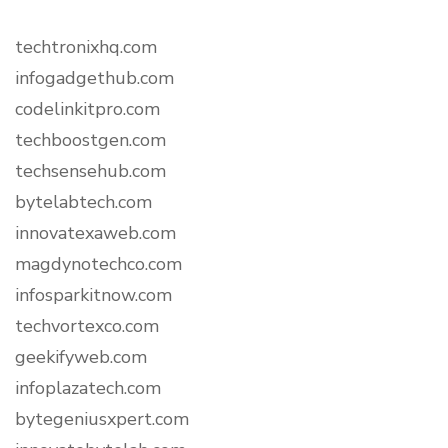
techtronixhq.com
infogadgethub.com
codelinkitpro.com
techboostgen.com
techsensehub.com
bytelabtech.com
innovatexaweb.com
magdynotechco.com
infosparkitnow.com
techvortexco.com
geekifyweb.com
infoplazatech.com
bytegeniusxpert.com