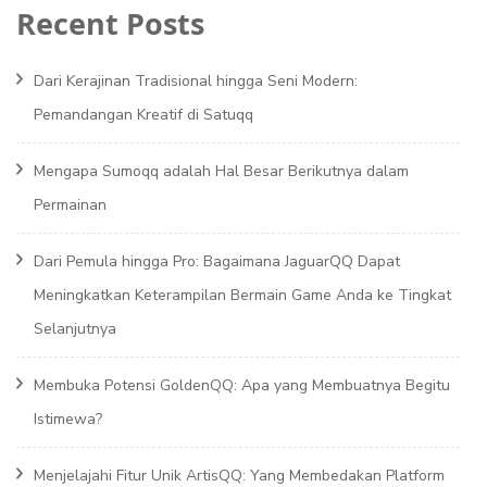
Recent Posts
Dari Kerajinan Tradisional hingga Seni Modern:
Pemandangan Kreatif di Satuqq
Mengapa Sumoqq adalah Hal Besar Berikutnya dalam
Permainan
Dari Pemula hingga Pro: Bagaimana JaguarQQ Dapat
Meningkatkan Keterampilan Bermain Game Anda ke Tingkat
Selanjutnya
Membuka Potensi GoldenQQ: Apa yang Membuatnya Begitu
Istimewa?
Menjelajahi Fitur Unik ArtisQQ: Yang Membedakan Platform