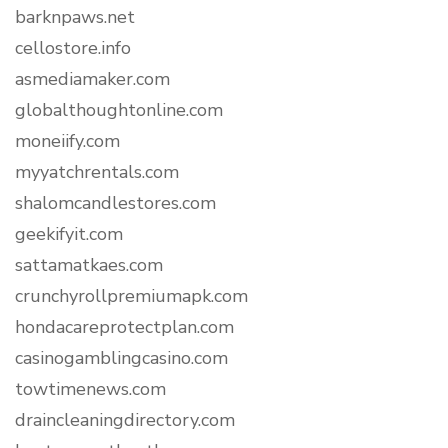
barknpaws.net
cellostore.info
asmediamaker.com
globalthoughtonline.com
moneiify.com
myyatchrentals.com
shalomcandlestores.com
geekifyit.com
sattamatkaes.com
crunchyrollpremiumapk.com
hondacareprotectplan.com
casinogamblingcasino.com
towtimenews.com
draincleaningdirectory.com