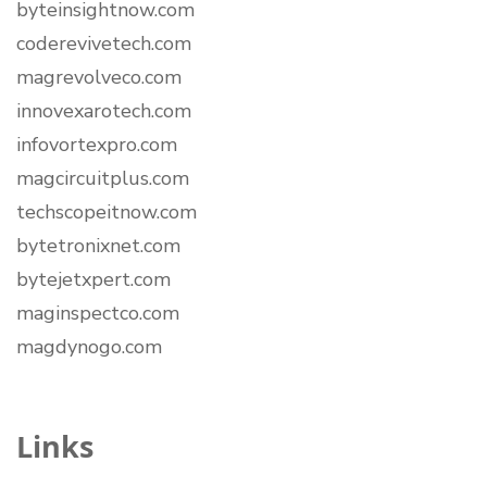
byteinsightnow.com
coderevivetech.com
magrevolveco.com
innovexarotech.com
infovortexpro.com
magcircuitplus.com
techscopeitnow.com
bytetronixnet.com
bytejetxpert.com
maginspectco.com
magdynogo.com
Links